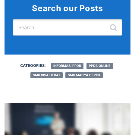
Search our Posts
Search for:
CATEGORIES:
INFORMASI PPDB
PPDB ONLINE
SMK BISA HEBAT
SMK MADYA DEPOK