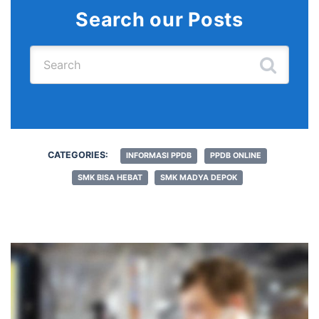
Search our Posts
Search for:
CATEGORIES:
INFORMASI PPDB
PPDB ONLINE
SMK BISA HEBAT
SMK MADYA DEPOK